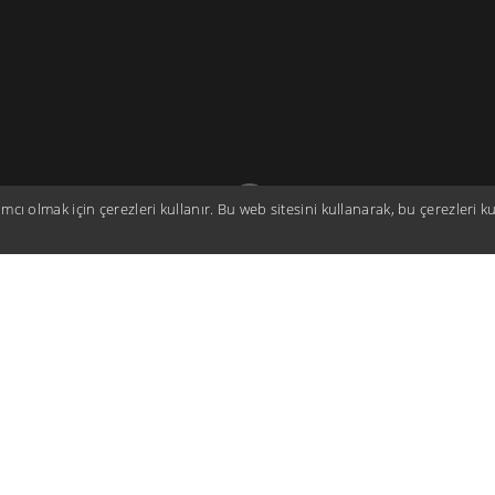
mcı olmak için çerezleri kullanır. Bu web sitesini kullanarak, bu çerezleri 
on the
y’s Salt
rience for
ies ranging