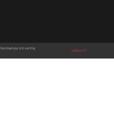
kullanmamıza izin vermiş
KABUL ET