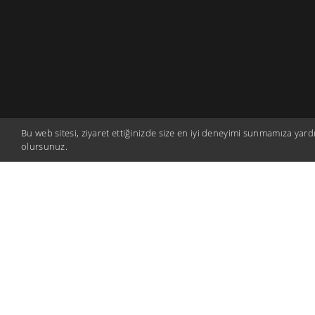
Bu web sitesi, ziyaret ettiğinizde size en iyi deneyimi sunmamıza yardı
olursunuz.
Runfire Salt Lake Ultra Trail, held 
mesmerizing white surface of Turke
Lake, offers an unforgettable expe
every level of runner with categor